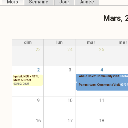
Mois
(onglet actif)
Semaine
Jour
Année
Onglets principaux
Mars, 
dim
lun
mar
mer
23
24
25
2
3
4
Whale Cove: Community Visit
03/04
Iqaluit: NEU x NTFL
Meet & Greet
03/02/2025
Pangnirtung: Community Visit
03/0
9
10
11
16
17
18