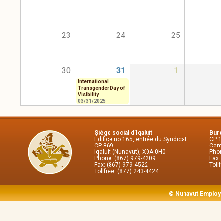
23
24
25
30
31
1
International
Transgender Day of
Visibility
03/31/2025
Siège social d’Iqaluit
Bure
Édifice no 165, entrée du Syndicat
CP 
CP 869
Cam
Iqaluit (Nunavut), X0A 0H0
Phon
Phone: (867) 979-4209
Fax:
Fax: (867) 979-4522
Toll
Tollfree: (877) 243-4424
© Nunavut Employ