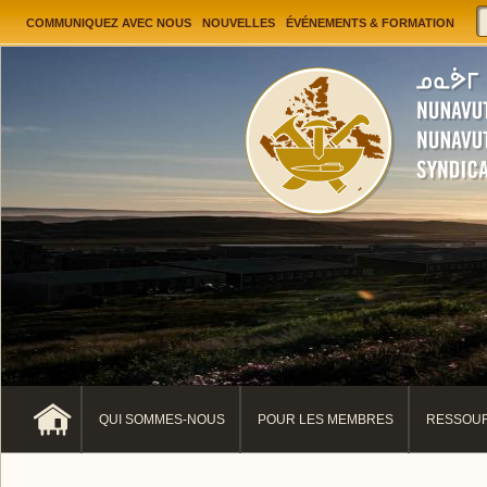
Jump to navigation
User menu
COMMUNIQUEZ AVEC NOUS
NOUVELLES
ÉVÉNEMENTS & FORMATION
QUI SOMMES-NOUS
POUR LES MEMBRES
RESSOUR