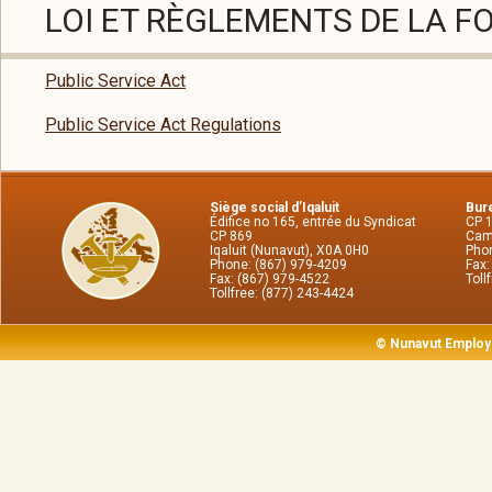
LOI ET RÈGLEMENTS DE LA F
Public Service Act
Public Service Act Regulations
Siège social d’Iqaluit
Bure
Édifice no 165, entrée du Syndicat
CP 
CP 869
Cam
Iqaluit (Nunavut), X0A 0H0
Phon
Phone: (867) 979-4209
Fax:
Fax: (867) 979-4522
Toll
Tollfree: (877) 243-4424
© Nunavut Employ