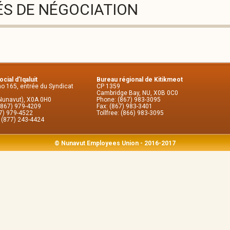
ÉS DE NÉGOCIATION
cial d’Iqaluit
Bureau régional de Kitikmeot
no 165, entrée du Syndicat
CP 1359
Cambridge Bay, NU, X0B 0C0
(Nunavut), X0A 0H0
Phone: (867) 983-3095
(867) 979-4209
Fax: (867) 983-3401
67) 979-4522
Tollfree: (866) 983-3095
: (877) 243-4424
© Nunavut Employees Union - 2016-2017