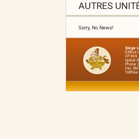
AUTRES UNIT
Sorry, No News!
Siège so
Édifice 
CP 869
Iqaluit 
Phone: 
Fax: (8
Tollfree