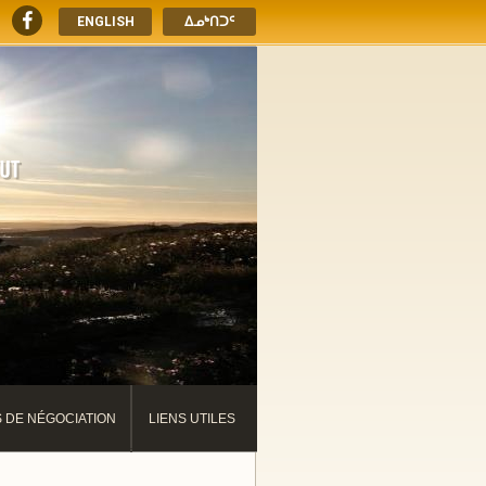
ENGLISH
ᐃᓄᒃᑎᑐᑦ
S DE NÉGOCIATION
LIENS UTILES