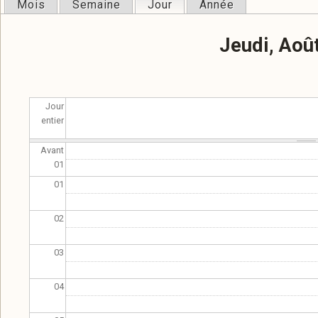
Mois
Semaine
Jour
(onglet actif)
Année
Onglets principaux
Jeudi, Aoû
Jour
entier
Avant
01
01
02
03
04