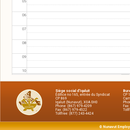
05
06
07
08
09
10
11
Siège social d’Iqaluit
Bure
Édifice no 165, entrée du Syndicat
CP 
12
CP 869
Cam
Iqaluit (Nunavut), X0A 0H0
Phon
Phone: (867) 979-4209
Fax:
Fax: (867) 979-4522
Toll
13
Tollfree: (877) 243-4424
14
© Nunavut Employ