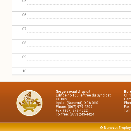
05
06
07
08
09
10
11
Siège social d’Iqaluit
Bure
Édifice no 165, entrée du Syndicat
CP 
12
CP 869
Cam
Iqaluit (Nunavut), X0A 0H0
Phon
Phone: (867) 979-4209
Fax:
Fax: (867) 979-4522
Toll
13
Tollfree: (877) 243-4424
14
© Nunavut Employ