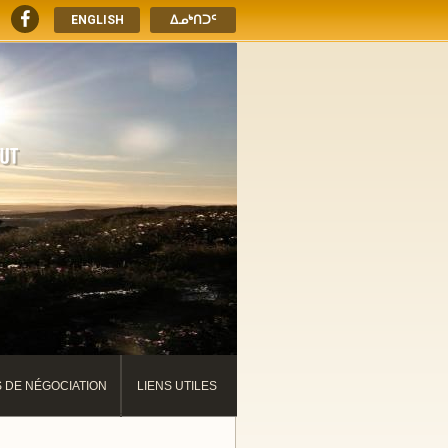
ENGLISH
ᐃᓄᒃᑎᑐᑦ
S DE NÉGOCIATION
LIENS UTILES