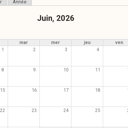
r
Année
ipaux
Juin, 2026
mar
mer
jeu
ven
1
2
3
4
8
9
10
11
15
16
17
18
22
23
24
25