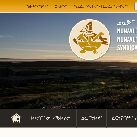
Jump to navigation
User menu
ᖃᐅᔨᒋᐊᕐᕕᒃᓴᑦ
ᑐᓴᒐᒃᓴᑦ
ᖃᓄᐃᓕᐅᕐᓂᐅᔪᑦ ᐊᒻᒪᓗ ᐃᓕᓐᓂᐊᕐᓂᖅ
ᐅᕙᑦᑎᓐᓂ ᐅᖃᐅᓯᓕᒃ
ᐃᓚᒋᔭᐅᔪᑦ
ᐃᑕᔪᕈᑎᒃᓴᑦ 