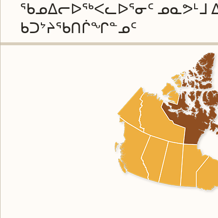
ᖃᓄᐃᓕᐅᖅᐸᓚᐅᕐᓂᑦ ᓄᓇᕗᒻᒧ 
ᑲᑐᔾᔨᖃᑎᒌᖏᓐᓄᑦ