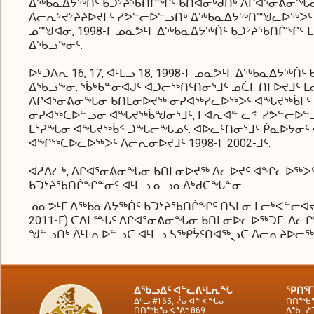
ᐃᖅᑲᓇᐃᔭᖅᑏᑦ ᑲᑐᔾᔨᖃᑎᒌᖏᑦ ᑲᑎᐊᓂᒃᑯᑎᒃ ᐱᒋᐊᕐᓂᕕᓂᖓᓂ. 
ᐱᓕᕆᔾᔪᔾᔨᔨᐅᔪᒥᑦ ᓯᕗᓪᓕᐅᓪᓗᑎᒃ ᐃᖅᑲᓇᐃᔭᖅᑎᙳᓚᐅᖅᐳᑦ 
ᓄᙳᐊᓂ, 1998-ᒥ ᓄᓇᕗᒻᒥ ᐃᖅᑲᓇᐃᔭᖅᑏᑦ ᑲᑐᔾᔨᖃᑎᒌᖏᑦ
ᐃᖃᓗᖕᓂᑦ.
ᐅᒃᑐᐱᕆ 16, 17, ᐊᒻᒪᓗ 18, 1998-ᒥ ᓄᓇᕗᒻᒥ ᐃᖅᑲᓇᐃ
ᐃᖃᓗᖕᓂ. ᖄᒃᑲᓐᓂᐊᒍᑦ ᐊᑐᓕᖅᑎᑦᑎᓂᕐᒧᑦ ᓄᑖᒥ ᑎᒥᐅᔪᒧᑦ 
ᐱᒋᐊᕐᓂᕕᓂᖓᓂ ᑲᑎᒪᓂᐅᔪᖅ ᓂᕈᐊᖅᓯᓚᐅᖅᐳᑦ ᐊᖓᔪᖅᑳᒥᑦ ᐊᒻ
ᓂᕈᐊᖅᑕᐅᓪᓗᓂ ᐊᖓᔪᖅᑳᖑᓂᕐᒧᑦ, ᒥᐊᕆᐊᓐ ᓚᕝ ᓯᕗᓪᓕᐅᓪᓗ
ᒪᕐᕈᖓᓂ ᐊᖓᔪᖅᑳᑉ ᑐᖓᓕᖓᓄᑦ. ᐊᐅᓚᑦᑎᓂᕐᒧᑦ ᑮᓇᐅᔭᓂᑦ 
ᐊᖏᖅᑕᐅᓚᐅᖅᐳᑦ ᐱᓕᕆᓂᐅᔪᒧᑦ 1998-ᒥ 2002-ᒧᑦ.
ᐊᓱᐃᓛᒃ, ᐱᒋᐊᕐᓂᕕᓂᖓᓂ ᑲᑎᒪᓂᐅᔪᖅ ᐃᓚᐅᔪᑦ ᐊᖏᓚᐅᖅᐳ
ᑲᑐᔾᔨᖃᑎᒌᖏᓐᓂᑦ ᐊᒻᒪᓗ ᓇᓗᓇᐃᒃᑯᑕᖓᓐᓂ.
ᓄᓇᕗᒻᒥ ᐃᖅᑲᓇᐃᔭᖅᑏᑦ ᑲᑐᔾᔨᖃᑎᒌᖏᑦ ᑎᓴᒪᓂ ᒪᓕᒃᐸᓪᓕᐊᔪᓂ 
2011-ᒥ) ᑕᐃᒪᙵᑦ ᐱᒋᐊᕐᓂᕕᓂᖓᓂ ᑲᑎᒪᓂᐅᓚᐅᖅᑐᒥ. ᐃᓚ
ᖑᓪᓗᑎᒃ ᐱᒻᒪᕆᐅᓪᓗᑕ ᐊᒻᒪᓗ ᓴᖅᑭᔮᑦᑎᐊᖅᖢᑕ ᐱᓕᕆᔨᐅᓕᖅᐳ
ᐃᖃᓗᐃᑦ ᐊᓪᓚᕕᒻᒪᕆᖓ
ᕿᑎᕐᒥ
ᐃᒡᓗ #165, ᔫᓂᐊᓐ ᐹᖓᓂ
ᑎᑎᖅᑲᕐ
ᑎᑎᖅᑲᕐᓂᐊᕐᕕᒃ 869
ᐃᖃᓗᒃᑑ