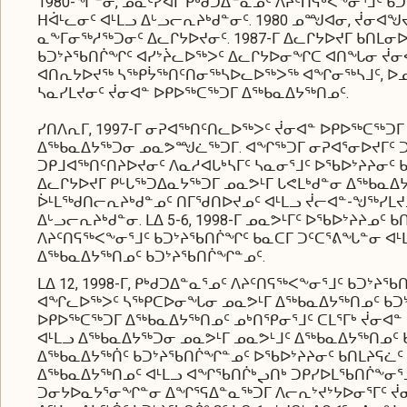
1980-ᖏᓐᓂ, ᓄᓇᑦᓯᐊᒥ ᑭᒃᑯᑐᐃᓐᓇᓄᑦ ᐱᔨᑦᑎᕋᒃᐸᖕᓂᕐᒧᑦ
ᕼᐋᒻᓚᓂᑦ ᐊᒻᒪᓗ ᐃᒡᓗᓕᕆᔨᒃᑯᓐᓂᑦ. 1980 ᓄᙳᐊᓂ, ᔫᓂ
ᓇᖕᒥᓂᖅᓱᖅᑐᓂᑦ ᐃᓚᒋᔭᐅᔪᓂᑦ. 1987-ᒥ ᐃᓚᒋᔭᐅᔪᒥ ᑲᑎᒪᓂᐅ
ᑲᑐᔾᔨᖃᑎᒌᖏᑦ ᐊᓯᔾᔩᓚᐅᖅᐳᑦ ᐃᓚᒋᔭᐅᓂᖏᑕ ᐊᑎᖓᓂ ᔫᓂᐊ
ᐊᑎᕆᔭᐅᔪᖅ ᓴᖅᑭᔮᖅᑎᑦᑎᓂᖅᓴᐅᓚᐅᖅᐳᖅ ᐊᖏᓂᖅᓴᒧᑦ, ᐅ
ᓴᓇᓯᒪᔪᓂᑦ ᔫᓂᐊᓐ ᐅᑭᐅᖅᑕᖅᑐᒥ ᐃᖅᑲᓇᐃᔭᖅᑎᓄᑦ.
ᓯᑎᐱᕆᒥ, 1997-ᒥ ᓂᕈᐊᖅᑎᑦᑎᓚᐅᖅᐳᑦ ᔫᓂᐊᓐ ᐅᑭᐅᖅᑕᖅᑐ
ᐃᖅᑲᓇᐃᔭᖅᑐᓂ ᓄᓇᕗᙳᓛᖅᑐᒥ. ᐊᖏᖅᑐᒥ ᓂᕈᐊᕐᓂᐅᔪᒥᑦ 
ᑐᑭᒧᐊᖅᑎᑦᑎᔨᐅᔪᓂᑦ ᐱᓇᓱᐊᒐᒃᓴᒥᑦ ᓴᓇᓂᕐᒧᑦ ᐅᖃᐅᔾᔨᔨᓂᑦ
ᐃᓚᒋᔭᐅᔪᒥ ᑭᒡᒐᖅᑐᐃᓇᔭᖅᑐᒥ ᓄᓇᕗᒻᒥ ᒐᕙᒪᒃᑯᓐᓂ ᐃᖅᑲᓇᐃ
ᐆᒻᒪᖅᑯᑎᓕᕆᔨᒃᑯᓐᓄᑦ ᑎᒥᖁᑎᐅᔪᓄᑦ ᐊᒻᒪᓗ ᔫᓕᐊᓐ-ᖑᖅᓯᒪᔪ
ᐃᒡᓗᓕᕆᔨᒃᑯᓐᓂ. ᒪᐃ 5-6, 1998-ᒥ ᓄᓇᕗᒻᒥᑦ ᐅᖃᐅᔾᔨᔨᓄᑦ 
ᐱᔨᑦᑎᕋᖅᐸᖕᓂᕐᒧᑦ ᑲᑐᔾᔨᖃᑎᒌᖏᑦ ᑲᓇᑕᒥ ᑐᑦᑕᕐᕕᖓᓐᓂ ᐊ
ᐃᖅᑲᓇᐃᔭᖅᑎᓄᑦ ᑲᑐᔾᔨᖃᑎᒌᖏᓐᓄᑦ.
ᒪᐃ 12, 1998-ᒥ, ᑭᒃᑯᑐᐃᓐᓇᕐᓄᑦ ᐱᔨᑦᑎᕋᖅᐸᖕᓂᕐᒧᑦ ᑲᑐ
ᐊᖏᓚᐅᖅᐳᑦ ᓴᖅᑭᑕᐅᓂᖓᓂ ᓄᓇᕗᒻᒥ ᐃᖅᑲᓇᐃᔭᖅᑎᓄᑦ ᑲᑐᔾ
ᐅᑭᐅᖅᑕᖅᑐᒥ ᐃᖅᑲᓇᐃᔭᖅᑎᓄᑦ ᓄᒃᑎᕿᓂᕐᒧᑦ ᑕᒪᕐᒥᒃ ᔫᓂᐊ
ᐊᒻᒪᓗ ᐃᖅᑲᓇᐃᔭᖅᑐᓂ ᓄᓇᕗᒻᒥ ᓄᓇᕗᒻᒧᑦ ᐃᖅᑲᓇᐃᔭᖅᑎᓄᑦ ᑲᑐ
ᐃᖅᑲᓇᐃᔭᖅᑏᑦ ᑲᑐᔾᔨᖃᑎᒌᖏᓐᓄᑦ ᐅᖃᐅᔾᔨᔨᓂᑦ ᑲᑎᒪᔨᕋᓛ
ᐃᖅᑲᓇᐃᔭᖅᑎᓄᑦ ᐊᒻᒪᓗ ᐊᖏᖃᑎᒌᒃᖢᑎᒃ ᑐᑭᓯᐅᒪᖃᑎᒌᖕᓂᕐᒧ
ᑐᓂᔭᐅᓇᔭᕐᓂᖏᓐᓂ ᐃᖏᕐᕋᐃᓐᓇᖅᑐᒥ ᐱᓕᕆᔾᔪᔾᔭᐅᓂᕐᒥᑦ ᔫᓂ