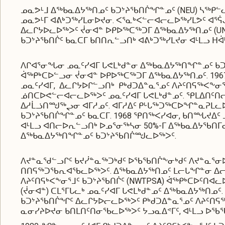
ᓄᓇᕗᒻᒧ ᐃᖅᑲᓇᐃᔭᖅᑎᓄᑦ ᑲᑐᔾᔨᖃᑎᒌᖏᓐᓄᑦ (NEU) ᓴᖅᑭᓪᓚ
ᓄᓇᕗᒻᒥ ᐊᕕᒃᑐᖅᓯᒪᓂᐅᔪᓂ. ᐸᕐᓇᒃᐸᓪᓕᐊᓕᓚᐅᖅᓯᒪᕗᑦ ᐊᕐᕌ
ᐃᓚᒋᔭᐅᓚᐅᖅᐳᑦ ᔫᓂᐊᓐ ᐅᑭᐅᖅᑕᖅᑐᒥ ᐃᖅᑲᓇᐃᔭᖅᑎᓄᑦ (UNW
ᑲᑐᔾᔨᖃᑎᒌᑦ ᑲᓇᑕᒥ ᑲᑎᑎᕆᓪᓗᑎᒃ ᐊᕕᒃᑐᖅᓯᒪᔪᓂ ᐊᒻᒪᓗ ᕼᐋ
ᐱᒋᐊᕐᓂᖓᓂ ᓄᓇᑦᓯᐊᒥ ᒐᕙᒪᒃᑯᓐᓂ ᐃᖅᑲᓇᐃᔭᖅᑎᖏᓐᓄᑦ ᑲ
ᐋᖅᑭᒃᑕᐅᓪᓗᓂ ᔫᓂᐊᓐ ᐅᑭᐅᖅᑕᖅᑐᒥ ᐃᖅᑲᓇᐃᔭᖅᑎᓄᑦ. 1967
ᓄᓇᑦᓯᐊᒥ, ᐃᓚᒋᔭᐅᒋᓪᓗᑎᒃ ᑭᒃᑯᑐᐃᓐᓇᕐᓄᑦ ᐱᔨᑦᑎᕋᖅᐸᖕᓂᕐᒧ
ᓅᑎᑕᐅᕙᓪᓕᐊᓕᓚᐅᖅᐳᑦ ᓄᓇᑦᓯᐊᒥ ᒐᕙᒪᒃᑯᓐᓄᑦ. ᕿᒪᐃᑎᑦᑎ
ᐃᓱᒫᓘᑎᙳᖅᖢᓂ ᐊᒥᓱᓄᑦ. ᐊᒥᓱᐃᑦ ᑭᒡᒐᖅᑐᖅᑕᐅᖏᓐᓇᕈᒪᓚᐅ
ᑲᑐᔾᔨᖃᑎᒌᖏᓐᓄᑦ ᑲᓇᑕᒥ. 1968 ᕿᑎᖅᐸᓯᐊᓂ, ᑲᑎᙵᔪᐃᑦ 
ᐊᒻᒪᓗ ᐊᑎᓕᐅᕆᓪᓗᑎᒃ ᐅᓄᕐᓂᖅᓴᓂ 50%-ᒥ ᐃᖅᑲᓇᐃᔭᖃᑎᒥᓂᑦ
ᐃᖅᑲᓇᐃᔭᖅᑎᖏᓐᓄᑦ ᑲᑐᔾᔨᖃᑎᒌᙳᓚᐅᖅᐳᑦ.
ᐱᔪᓐᓇᖁᓪᓗᒋᑦ ᑲᔪᓰᓐᓇᖅᑐᒃᑯᑦ ᐅᖃᖃᑎᒌᖕᓂᒃᑯᑦ ᐱᔪᓐᓇᕐᓂ
ᑎᑎᕋᖅᑐᖃᕆᐊᖃᓚᐅᖅᐳᑦ. ᐃᖅᑲᓇᐃᔭᖅᑎᓄᑦ ᒪᓕᒐᖏᓐᓂ ᐃᓕᓯᒪ
ᐱᔨᑦᑎᕋᒃᐸᖕᓂᕐᒧᑦ ᑲᑐᔾᔨᖃᑎᒌᑦ (NWTPSA) ᐋᖅᑭᒃᑕᐅᑦᑎᐊ
(ᔫᓂᐊᓐ) ᑕᒪᕐᒥᒐᓚᒃ ᓄᓇᑦᓯᐊᒥ ᒐᕙᒪᒃᑯᓐᓄᑦ ᐃᖅᑲᓇᐃᔭᖅᑎᓄᑦ. 
ᑲᑐᔾᔨᖃᑎᒌᖏᑦ ᐃᓚᒋᔭᐅᓕᓚᐅᖅᐳᑦ ᑭᒃᑯᑐᐃᓐᓇᕐᓄᑦ ᐱᔨᑦᑎᕋᖅᐸ
ᓇᓂᓯᔨᐅᔪᓂ ᑲᑎᒪᑎᑦᑎᓂᖃᓚᐅᖅᐳᑦ ᔭᓗᓇᐃᕝᒥᑦ, ᐊᒻᒪᓗ ᐅᖃᖃ