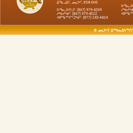
ᐃᖃᓗᐃᑦ, ᓄᓇᕗᑦ, X0A 0H0
ᐅᖄᓚᐅᑎ
ᐅᖄᓚᐅᑎᒧᑦ: (867) 979-4209
ᓱᒃᑲᔪᒃᑯ
ᓱᒃᑲᔪᒃᑯᑦ: (867) 979-4522
ᐊᑭᖃᙱᑦ
ᐊᑭᖃᙱᑦᑐᒃᑯᑦ: (877) 243-4424
© ᓄᓇᕗᒻᒥ ᐃᖅᑲᓇᐃᔭᖅᑏᑦ