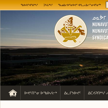
Jump to navigation
User menu
ᖃᐅᔨᒋᐊᕐᕕᒃᓴᑦ
ᑐᓴᒐᒃᓴᑦ
ᖃᓄᐃᓕᐅᕐᓂᐅᔪᑦ ᐊᒻᒪᓗ ᐃᓕᓐᓂᐊᕐᓂᖅ
ᐅᕙᑦᑎᓐᓂ ᐅᖃᐅᓯᓕᒃ
ᐃᓚᒋᔭᐅᔪᑦ
ᐃᑕᔪᕈᑎᒃᓴᑦ 