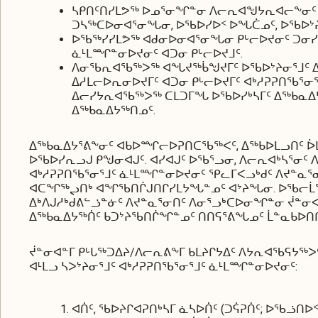
ᓴᑭᑎᑦᑎᓯᒪᕗᖅ ᐅᓄᕐᓂᖏᓐᓂ ᐱᓕᕆᐊᖑᔭᕆᐊᓕᖕᓂᑦ (
ᑐᓴᖅᑕᐅᓂᐊᕐᓂᖓᓂ, ᐅᖃᐅᓯᐅᑉ ᐅᖓᑖᓄᑦ, ᐅᖃᐅᔾᔨ
ᐅᖃᖅᓯᓯᒪᕗᖅ ᐊᑯᓂᐅᓂᐊᕐᓂᖓᓂ ᑭᒡᓕᐅᔪᓂᑦ ᑐᓂᓯᓂᕐ
ᓈᒻᒪᙱᓐᓂᐅᔪᓂᑦ ᐊᑐᓂ ᑭᒡᓕᐅᔪᒧᑦ.
ᐱᓂᖃᕆᐊᖃᖅᐳᖅ ᐊᖓᔪᖅᑳᖑᔪᒥᑦ ᐅᖃᐅᔾᔨᓂᕐᒧᑦ 
ᐃᓱᒪᓕᐅᕆᓂᐅᔪᒥᑦ ᐊᑐᓂ ᑭᒡᓕᐅᔪᒥᑦ ᐊᒃᓱᕈᕈᑎᖃᕐᓂ
ᐃᓕᓯᔭᕆᐊᖃᖅᐳᖅ ᑕᒪᑐᒥᖓ ᐅᖃᐅᓯᒃᓴᒥᑦ ᐃᖅᑲᓇᐃ
ᐃᖅᑲᓇᐃᔭᖅᑎᓄᑦ.
ᐃᖅᑲᓇᐃᔭᕐᕕᖕᓂᑦ ᐊᑲᐅᙱᓕᐅᕈᑎᑕᖃᖅᐸᑦ, ᐃᖅᑲᐅᒪᓗᑎᑦ ᐆᒪ
ᐅᖃᐅᓯᕆᓗᒍ ᑭᖑᓂᐊᒍᑦ. ᐊᓯᐊᒍᑦ ᐅᖃᕐᓗᓂ, ᐱᓕᕆᐊᒃᓴᕐᓂᑦ 
ᐊᒃᓱᕈᕈᑎᖃᕐᓂᕐᒧᑦ ᓈᒻᒪᙱᓐᓂᐅᔪᓂᑦ ᕿᓚᒥᐸᓗᒃᑯᑦ ᐱᔪᓐᓇᕐᓂ
ᐊᑕᖏᖅᖢᑎᒃ ᐊᖏᖃᑎᒌᒍᑎᒋᓯᒪᔭᖓᓐᓄᑦ ᐊᔾᔨᖓᓂ. ᐅᖃᓕᒫᕐᓗᒍ
ᐃᒃᐱᒍᓱᒃᑯᕕᓪᓘᓐᓃᑦ ᐱᔪᓐᓇᕐᓂᑎᑦ ᐱᓂᕐᓗᒃᑕᐅᓂᖏᓐᓂ ᔫᓐᓂᐊᓐ
ᐃᖅᑲᓇᐃᔭᖅᑏᑦ ᑲᑐᔾᔨᖃᑎᒌᖏᓐᓄᑦ ᑎᑎᕋᕐᕕᖓᓄᑦ ᒫᓐᓇᑲᐅᑎᒋ
ᔫᓐᓂᐊᓐᒥ ᑭᒡᒐᖅᑐᐃᔨ/ᐱᓕᕆᕕᖕᒥ ᑲᒪᔨᒋᔭᐃᑦ ᐱᔭᕆᐊᖃᕋᔭᖅ
ᐊᒻᒪᓗ ᓴᐳᔾᔨᓂᕐᒧᑦ ᐊᒃᓱᕈᕈᑎᖃᕐᓂᕐᒧᑦ ᓈᒻᒪᙱᓐᓂᐅᔪᓂᑦ:
ᐊᑏᑦ, ᖃᐅᔨᒋᐊᕈᑎᒃᓴᒥ ᓈᓴᐅᑏᑦ (ᑐᕌᕈᑏᑦ; ᐅᖃᓘᑎᐅ