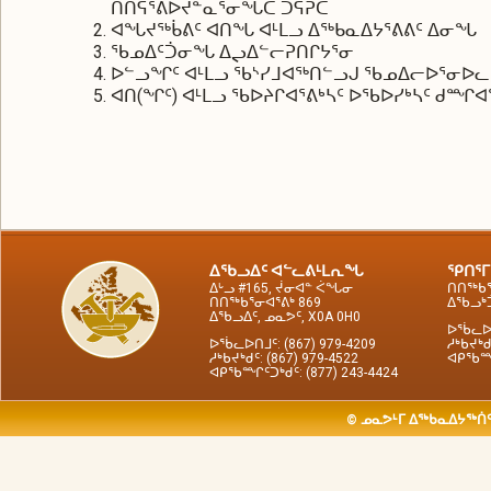
ᑎᑎᕋᕐᕕᐅᔪᓐᓇᕐᓂᖓᑕ ᑐᕌᕈᑖ
ᐊᖓᔪᖅᑳᕕᑦ ᐊᑎᖓ ᐊᒻᒪᓗ ᐃᖅᑲᓇᐃᔭᕐᕕᕕᑦ ᐃᓂᖓ
ᖃᓄᐃᑦᑑᓂᖓ ᐃᖢᐃᓪᓕᕈᑎᒋᔭᕐᓂ
ᐅᓪᓗᖏᑦ ᐊᒻᒪᓗ ᖃᔅᓯᒧᐊᖅᑎᓪᓗᒍ ᖃᓄᐃᓕᐅᕐᓂᐅ
ᐊᑎ(ᖏᑦ) ᐊᒻᒪᓗ ᖃᐅᔨᒋᐊᕐᕕᒃᓴᑦ ᐅᖃᐅᓯᒃᓴᑦ ᑯᙱᐊ
ᐃᖃᓗᐃᑦ ᐊᓪᓚᕕᒻᒪᕆᖓ
ᕿᑎᕐᒥ
ᐃᒡᓗ #165, ᔫᓂᐊᓐ ᐹᖓᓂ
ᑎᑎᖅᑲᕐ
ᑎᑎᖅᑲᕐᓂᐊᕐᕕᒃ 869
ᐃᖃᓗᒃᑑ
ᐃᖃᓗᐃᑦ, ᓄᓇᕗᑦ, X0A 0H0
ᐅᖄᓚᐅᑎ
ᐅᖄᓚᐅᑎᒧᑦ: (867) 979-4209
ᓱᒃᑲᔪᒃᑯ
ᓱᒃᑲᔪᒃᑯᑦ: (867) 979-4522
ᐊᑭᖃᙱᑦ
ᐊᑭᖃᙱᑦᑐᒃᑯᑦ: (877) 243-4424
© ᓄᓇᕗᒻᒥ ᐃᖅᑲᓇᐃᔭᖅᑏᑦ