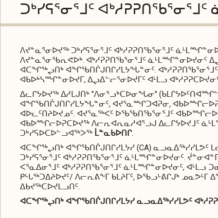
ᑐᒃᓯᕋᕐᓂᕐᒧᑦ ᐊᒃᓱᕈᕈᑎᖃᕐᓂᕐᒧ
ᐱᔪᓐᓇᕐᓂᐅᔪᖅ ᑐᒃᓯᕋᕐᓂᕐᒧᑦ ᐊᒃᓱᕈᕈᑎᖃᕐᓂᕐᒧᑦ ᓈᒻᒪᙱᓐᓂ
ᐱᔪᓐᓇᕐᓂᖃᕆᕙᐅᒃ. ᐊᒃᓱᕈᕈᑎᖃᕐᓂᕐᒧᑦ ᓈᒻᒪᙱᓐᓂᐅᔪᓂᑦ ᐃ
ᐊᑕᖏᖅᖢᑎᒃ ᐊᖏᖃᑎᒌᒍᑎᒋᓯᒪᔭᖓᓐᓂᑦ. ᐊᒃᓱᕈᕈᑎᖃᕐᓂᕐᒧᑦ
ᐊᑲᐅᒃᓴᙱᓐᓂᐅᔪᒥ, ᐃᖢᐃᓪᓕᕐᓂᐅᔪᒥᑦ ᐊᒻᒪᓗ ᐊᒃᓱᕈᕈᑕᐅᔪᓂᑦ
ᐃᓚᒋᔭᐅᔪᖅ ᐃᓱᒪᒍᑎᒃ "ᐱᓂᕐᓗᒃᑕᐅᓂᖓᓂ" (ᑲᒪᒋᔭᐅᑦᑎᐊ
ᐊᖏᖃᑎᒌᒍᑎᒋᓯᒪᔭᖓᓐᓂᑦ, ᐊᔪᕐᓇᙱᑐᐊᕈᓂ, ᐊᑲᐅᙱᓕᐅᕈ
ᐊᐅᓚᑦᑎᔨᐅᔪᓄᑦ. ᐊᔪᕐᓇᖅᐸᑦ ᐅᖃᖃᑎᖃᕐᓂᕐᒧᑦ ᐊᑲᐅᙱᓕᐅᕈ
ᐊᑲᐅᙱᓕᐅᕈᑕᐅᔪᖅ ᐱᓕᕆᐊᕆᓇᓱᐊᕐᓗᒍ ᐃᓚᒋᔭᐅᔪᒧᑦ ᓈᒻᒪᙱ
ᑐᒃᓯᕋᐅᑕᐅᓪᓗᐊᖅᐳᖅ
ᒫᓐᓇᑲᐅᑎᒋ
.
ᐊᑕᖏᖅᖢᑎᒃ ᐊᖏᖃᑎᒌᒍᑎᒋᓯᒪᔭᓯ (CA) ᓇᓗᓇᐃᖅᓯᓯᒪᕗᑦ
ᑐᒃᓯᕋᕐᓂᕐᒧᑦ ᐊᒃᓱᕈᕈᑎᖃᕐᓂᕐᒧᑦ ᓈᒻᒪᙱᓐᓂᐅᔪᓂᑦ. ᔫᓐᓂᐊᓐᒥ
ᐸᕐᓇᐃᓂᕐᒧᑦ ᐊᒃᓱᕈᕈᑎᖃᕐᓂᕐᒧᑦ ᓈᒻᒪᙱᓐᓂᐅᔪᓂᑦ, ᐊᒻᒪᓗ 
ᑭᒡᒐᖅᑐᐃᔨᐅᔪᑦ/ ᐱᓕᕆᕕᖕᒥ ᑲᒪᔨᒥᑦ, ᐅᖃᓗᒡᕕᒋᒍᒃ ᓄᓇᕗᒻᒥ
ᐃᑲᔪᖅᑕᐅᔪᒪᓗᑎᑦ.
ᐊᑕᖏᖅᖢᑎᒃ
ᐊᖏᖃᑎᒌᒍᑎᒋᓯᒪᔭᓯ
ᓇᓗᓇᐃᖅᓯᓯᒪᕗᑦ
ᐊᒃᓱᕈ