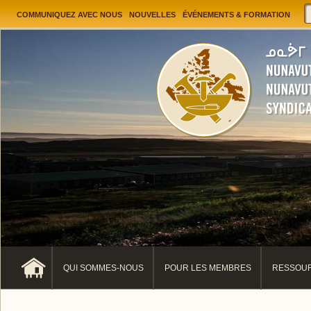
Jump to navigation
User menu
COMMUNIQUEZ AVEC NOUS
NOUVELLES
ÉVÉNEMENTS & FORMATION
QUI SOMMES-NOUS
POUR LES MEMBRES
RESSOUR