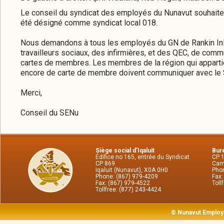
Le conseil du syndicat des employés du Nunavut souhaite fé
été désigné comme syndicat local 018.
Nous demandons à tous les employés du GN de Rankin Inle
travailleurs sociaux, des infirmières, et des QEC, de comm
cartes de membres. Les membres de la région qui appartien
encore de carte de membre doivent communiquer avec le S
Merci,
Conseil du SENu
Siège social d’Iqaluit
Bure
Édifice no 165, entrée du Syndicat
CP 
CP 869
Cam
Iqaluit (Nunavut), X0A 0H0
Phon
Phone: (867) 979-4209
Fax:
Fax: (867) 979-4522
Toll
Tollfree: (877) 243-4424
© Nunavut Employ