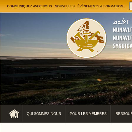
Jump to navigation
User menu
COMMUNIQUEZ AVEC NOUS
NOUVELLES
ÉVÉNEMENTS & FORMATION
QUI SOMMES-NOUS
POUR LES MEMBRES
RESSOUR