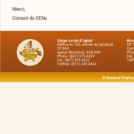
Merci,
Conseil du SENu
Siège social d’Iqaluit
Bure
Édifice no 165, entrée du Syndicat
CP 
CP 869
Cam
Iqaluit (Nunavut), X0A 0H0
Phon
Phone: (867) 979-4209
Fax:
Fax: (867) 979-4522
Toll
Tollfree: (877) 243-4424
© Nunavut Employ