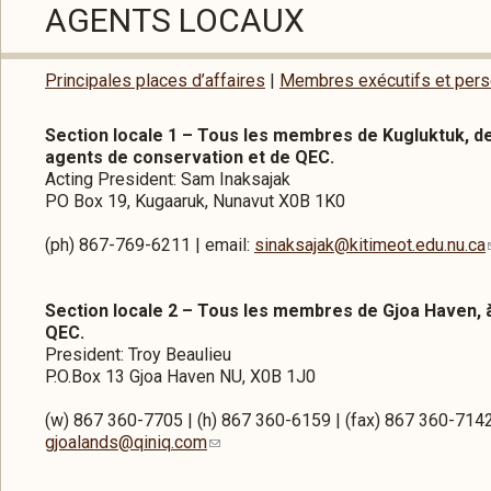
AGENTS LOCAUX
Principales places d’affaires
|
Membres exécutifs et pers
Section locale 1 – Tous les membres de Kugluktuk, de
agents de conservation et de QEC.
Acting President: Sam Inaksajak
PO Box 19, Kugaaruk, Nunavut X0B 1K0
(ph) 867-769-6211 | email:
sinaksajak@kitimeot.edu.nu.ca
Section locale 2 – Tous les membres de Gjoa Haven, à
QEC.
President: Troy Beaulieu
P.O.Box 13 Gjoa Haven NU, X0B 1J0
(w) 867 360-7705 | (h) 867 360-6159 | (fax) 867 360-7142
gjoalands@qiniq.com