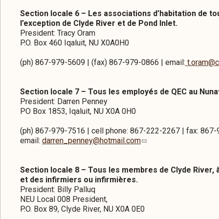
Section locale 6 – Les associations d’habitation de tout
l’exception de Clyde River et de Pond Inlet.
President: Tracy Oram
P.O. Box 460 Iqaluit, NU X0A0H0
(ph) 867-979-5609 | (fax) 867-979-0866 | email:
t.oram@cit
Section locale 7 – Tous les employés de QEC au Nuna
President: Darren Penney
PO Box 1853, Iqaluit, NU X0A 0H0
(ph) 867-979-7516 | cell phone: 867-222-2267 | fax: 867
email:
darren_penney@hotmail.com
Section locale 8 – Tous les membres de Clyde River, 
et des infirmiers ou infirmières.
President: Billy Palluq
NEU Local 008 President,
P.O. Box 89, Clyde River, NU X0A 0E0