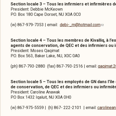
Section locale 3 – Tous les infirmiers et infirmières de l
President: Debbie McKeown
P.O. Box 180 Cape Dorset, NU X0A 0C0
(w) 867-979-7353 | email:
debi-_m@hotmail.com
Section locale 4 – Tous les membres de Kivalliq, à l’ex
agents de conservation, de QEC et des infirmiers ou 
President: Moses Qaqimat
P.O. Box 563, Baker Lake, NU, X0C 0A0
(ph) 867-793-2880 (fax) 867-793-2516 | email:
qaqimat.
Section locale 5 – Tous les employés de GN dans l’île 
de conservation, de QEC et des infirmiers ou infirmiè
President: Caroline Anawak
P.O Box 1432 Iqaluit, NU X0A 0H0
(w) 867-975-5559 | (h) 867- 222-2101 | email:
carolinea