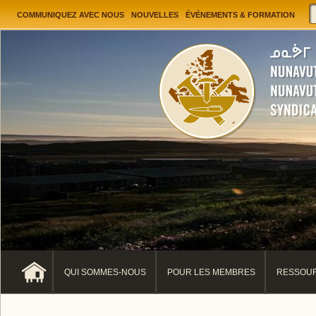
Jump to navigation
User menu
COMMUNIQUEZ AVEC NOUS
NOUVELLES
ÉVÉNEMENTS & FORMATION
QUI SOMMES-NOUS
POUR LES MEMBRES
RESSOUR