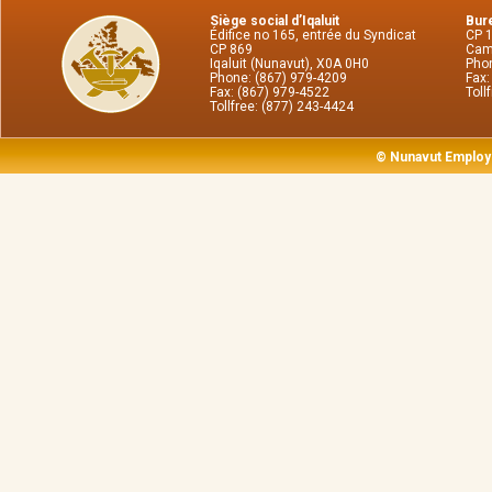
Siège social d’Iqaluit
Bure
Édifice no 165, entrée du Syndicat
CP 
CP 869
Cam
Iqaluit (Nunavut), X0A 0H0
Phon
Phone: (867) 979-4209
Fax:
Fax: (867) 979-4522
Toll
Tollfree: (877) 243-4424
© Nunavut Employ