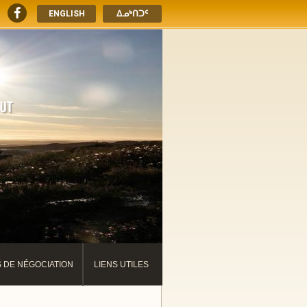
ENGLISH
ᐃᓄᒃᑎᑐᑦ
S DE NÉGOCIATION
LIENS UTILES