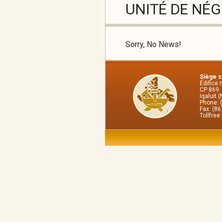
UNITÉ DE NÉ
Sorry, No News!
Siège so
Édifice 
CP 869
Iqaluit 
Phone: 
Fax: (8
Tollfree