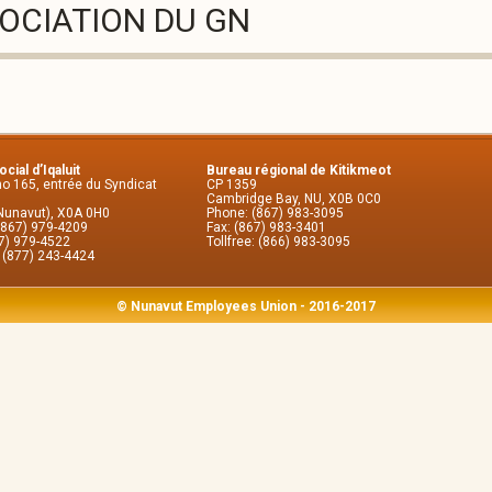
GOCIATION DU GN
cial d’Iqaluit
Bureau régional de Kitikmeot
no 165, entrée du Syndicat
CP 1359
Cambridge Bay, NU, X0B 0C0
(Nunavut), X0A 0H0
Phone: (867) 983-3095
(867) 979-4209
Fax: (867) 983-3401
67) 979-4522
Tollfree: (866) 983-3095
: (877) 243-4424
© Nunavut Employees Union - 2016-2017